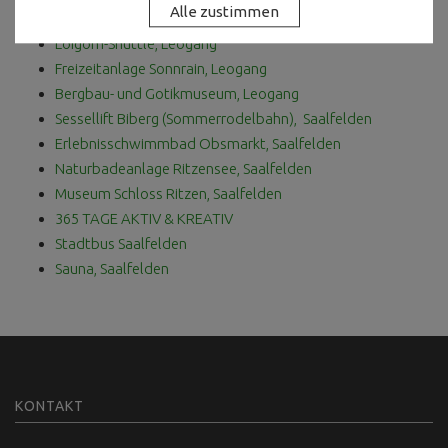
Mobilitätskarte Pinzgau (kostenlose Öffi Nutzung)
Loigom-Shuttle, Leogang
Freizeitanlage Sonnrain, Leogang
Bergbau- und Gotikmuseum, Leogang
Sessellift Biberg (Sommerrodelbahn), Saalfelden
Erlebnisschwimmbad Obsmarkt, Saalfelden
Naturbadeanlage Ritzensee, Saalfelden
Museum Schloss Ritzen, Saalfelden
365 TAGE AKTIV & KREATIV
Stadtbus Saalfelden
Sauna, Saalfelden
KONTAKT