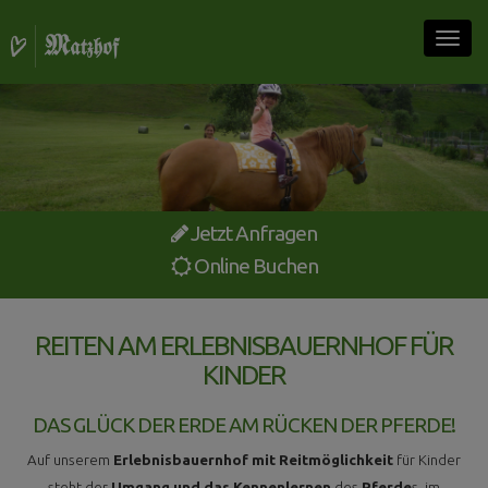
Togg
navig
Jetzt Anfragen
Online Buchen
REITEN AM ERLEBNISBAUERNHOF FÜR
KINDER
DAS GLÜCK DER ERDE AM RÜCKEN DER PFERDE!
Auf unserem
Erlebnisbauernhof mit Reitmöglichkeit
für Kinder
steht der
Umgang und das Kennenlernen
des
Pferde
s im