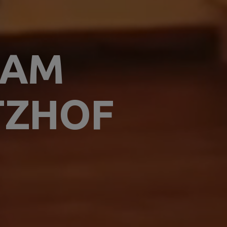
 AM
TZHOF